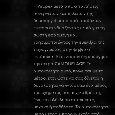
Η Wrapex μετά απο απαιτήσεις
συνεργατών και πελατών της
δημιουργεί μια σειρά προϊόντων
custom συνδυάζοντας υλικά για τη
σωστή εφαρμογή και
χρησιμοποιώντας την ευελιξία της
τεχνογνωσίας στην ψηφιακή
εκτύπωση. Έτσι λοιπόν δημιούργησε
την σειρά
CAMOUFLAGE
. Το
αυτοκόλλητο αυτό, πωλείται με το
μέτρο, έτσι ώστε να σας δίνεται η
δυνατότητα να «ντύσετε» ένα μέρος
του οχήματός σας π.χ. καθρέφτη,
έως και ολόκληρο αυτοκίνητο,
μηχανή ή ποδήλατο. Τα αυτοκόλλητα
με το μέτρο, μπορούν εκτός από