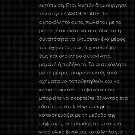
εκτύπωση. Έτσι λοιπόν δημιούργησε
την σειρά
CAMOUFLAGE
. Το
αυτοκόλλητο αυτό, πωλείται με το
μέτρο, έτσι ώστε να σας δίνεται η
δυνατότητα να «ντύσετε» ένα μέρος
του οχήματός σας π.χ. καθρέφτη,
έως και ολόκληρο αυτοκίνητο,
μηχανή ή ποδήλατο. Τα αυτοκόλλητα
με το μέτρο, μπορούν εκτός από
οχήματα να τοποθετηθούν και να
«ντύσουν» κάθε επιφάνεια που
μπορείτε να σκεφτείτε, δίνοντας ένα
ιδιαίτερο στυλ. Η
wrapex.gr
το
κατασκευάζει με τη μέθοδο της
ψηφιακής εκτύπωσης σε premium
wrap υλικό βινυλίου, κατάλληλο για