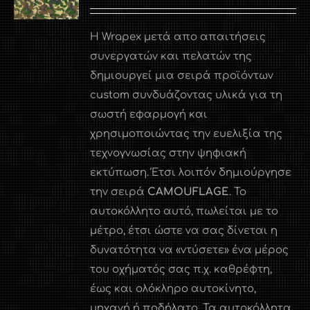
Η Wrapex μετά απο απαιτήσεις
συνεργατών και πελατών της
δημιουργεί μια σειρά προϊόντων
custom συνδυάζοντας υλικά για τη
σωστή εφαρμογή και
χρησιμοποιώντας την ευελιξία της
τεχνογνωσίας στην ψηφιακή
εκτύπωση. Έτσι λοιπόν δημιούργησε
την σειρά
CAMOUFLAGE
. Το
αυτοκόλλητο αυτό, πωλείται με το
μέτρο, έτσι ώστε να σας δίνεται η
δυνατότητα να «ντύσετε» ένα μέρος
του οχήματός σας π.χ. καθρέφτη,
έως και ολόκληρο αυτοκίνητο,
μηχανή ή ποδήλατο. Τα αυτοκόλλητα