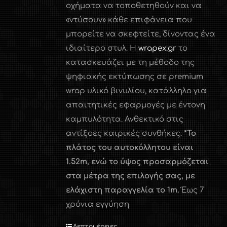
οχήματα να τοποθετηθούν και να
«ντύσουν» κάθε επιφάνεια που
μπορείτε να σκεφτείτε, δίνοντας ένα
ιδιαίτερο στυλ. Η
wrapex.gr
το
κατασκευάζει με τη μέθοδο της
ψηφιακής εκτύπωσης σε premium
wrap υλικό βινυλίου, κατάλληλο για
απαιτητικές εφαρμογές με έντονη
καμπυλότητα. Ανθεκτικό στις
αντίξοες καιρικές συνθήκες.
*Το
πλάτος του αυτοκόλλητου είναι
1.52
m
, ενώ το ύψος προσαρμόζεται
στα μέτρα της επιλογής σας, με
ελάχιστη παραγγελία το 1
m
.
Έως 7
χρόνια εγγύηση
Λεπτομέρειες