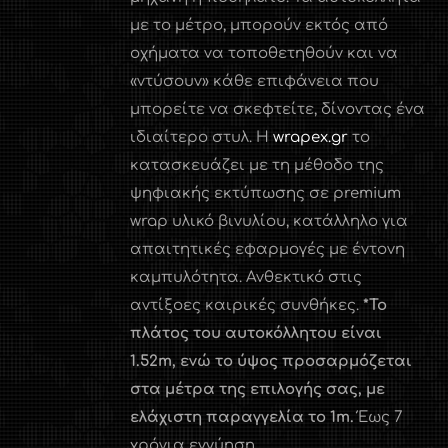
με το μέτρο, μπορούν εκτός από
οχήματα να τοποθετηθούν και να
«ντύσουν» κάθε επιφάνεια που
μπορείτε να σκεφτείτε, δίνοντας ένα
ιδιαίτερο στυλ. Η
wrapex.gr
το
κατασκευάζει με τη μέθοδο της
ψηφιακής εκτύπωσης σε premium
wrap υλικό βινυλίου, κατάλληλο για
απαιτητικές εφαρμογές με έντονη
καμπυλότητα. Ανθεκτικό στις
αντίξοες καιρικές συνθήκες.
*Το
πλάτος του αυτοκόλλητου είναι
1.52
m
, ενώ το ύψος προσαρμόζεται
στα μέτρα της επιλογής σας, με
ελάχιστη παραγγελία το 1
m
.
Έως 7
χρόνια εγγύηση