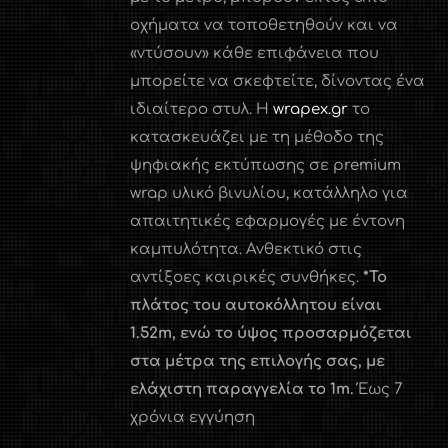
οχήματα να τοποθετηθούν και να
«ντύσουν» κάθε επιφάνεια που
μπορείτε να σκεφτείτε, δίνοντας ένα
ιδιαίτερο στυλ. Η
wrapex.gr
το
κατασκευάζει με τη μέθοδο της
ψηφιακής εκτύπωσης σε premium
wrap υλικό βινυλίου, κατάλληλο για
απαιτητικές εφαρμογές με έντονη
καμπυλότητα. Ανθεκτικό στις
αντίξοες καιρικές συνθήκες.
*Το
πλάτος του αυτοκόλλητου είναι
1.52
m
, ενώ το ύψος προσαρμόζεται
στα μέτρα της επιλογής σας, με
ελάχιστη παραγγελία το 1
m
.
Έως 7
χρόνια εγγύηση