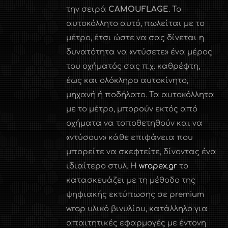
την σειρά
CAMOUFLAGE
. Το
αυτοκόλλητο αυτό, πωλείται με το
μέτρο, έτσι ώστε να σας δίνεται η
δυνατότητα να «ντύσετε» ένα μέρος
του οχήματός σας π.χ. καθρέφτη,
έως και ολόκληρο αυτοκίνητο,
μηχανή ή ποδήλατο. Τα αυτοκόλλητα
με το μέτρο, μπορούν εκτός από
οχήματα να τοποθετηθούν και να
«ντύσουν» κάθε επιφάνεια που
μπορείτε να σκεφτείτε, δίνοντας ένα
ιδιαίτερο στυλ. Η
wrapex.gr
το
κατασκευάζει με τη μέθοδο της
ψηφιακής εκτύπωσης σε premium
wrap υλικό βινυλίου, κατάλληλο για
απαιτητικές εφαρμογές με έντονη