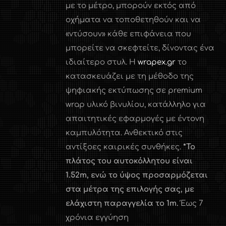
με το μέτρο, μπορούν εκτός από
οχήματα να τοποθετηθούν και να
«ντύσουν» κάθε επιφάνεια που
μπορείτε να σκεφτείτε, δίνοντας ένα
ιδιαίτερο στυλ. Η
wrapex.gr
το
κατασκευάζει με τη μέθοδο της
ψηφιακής εκτύπωσης σε premium
wrap υλικό βινυλίου, κατάλληλο για
απαιτητικές εφαρμογές με έντονη
καμπυλότητα. Ανθεκτικό στις
αντίξοες καιρικές συνθήκες.
*Το
πλάτος του αυτοκόλλητου είναι
1.52
m
, ενώ το ύψος προσαρμόζεται
στα μέτρα της επιλογής σας, με
ελάχιστη παραγγελία το 1
m
.
Έως 7
χρόνια εγγύηση