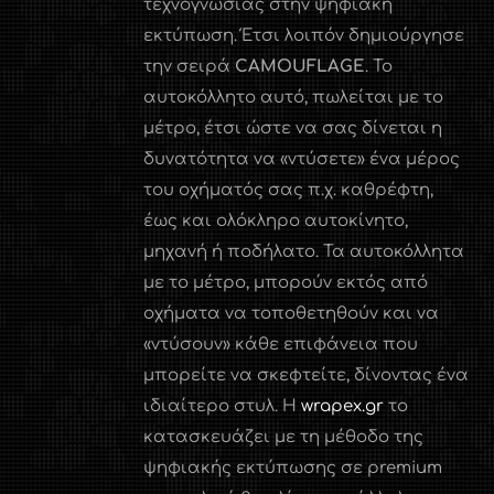
τεχνογνωσίας στην ψηφιακή
εκτύπωση. Έτσι λοιπόν δημιούργησε
την σειρά
CAMOUFLAGE
. Το
αυτοκόλλητο αυτό, πωλείται με το
μέτρο, έτσι ώστε να σας δίνεται η
δυνατότητα να «ντύσετε» ένα μέρος
του οχήματός σας π.χ. καθρέφτη,
έως και ολόκληρο αυτοκίνητο,
μηχανή ή ποδήλατο. Τα αυτοκόλλητα
με το μέτρο, μπορούν εκτός από
οχήματα να τοποθετηθούν και να
«ντύσουν» κάθε επιφάνεια που
μπορείτε να σκεφτείτε, δίνοντας ένα
ιδιαίτερο στυλ. Η
wrapex.gr
το
κατασκευάζει με τη μέθοδο της
ψηφιακής εκτύπωσης σε premium