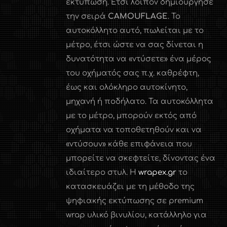
εκτύπωση. Έτσι λοιπόν δημιούργησε
την σειρά
CAMOUFLAGE
. Το
αυτοκόλλητο αυτό, πωλείται με το
μέτρο, έτσι ώστε να σας δίνεται η
δυνατότητα να «ντύσετε» ένα μέρος
του οχήματός σας π.χ. καθρέφτη,
έως και ολόκληρο αυτοκίνητο,
μηχανή ή ποδήλατο. Τα αυτοκόλλητα
με το μέτρο, μπορούν εκτός από
οχήματα να τοποθετηθούν και να
«ντύσουν» κάθε επιφάνεια που
μπορείτε να σκεφτείτε, δίνοντας ένα
ιδιαίτερο στυλ. Η
wrapex.gr
το
κατασκευάζει με τη μέθοδο της
ψηφιακής εκτύπωσης σε premium
wrap υλικό βινυλίου, κατάλληλο για