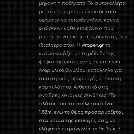
μηχανή ή ποδήλατο. Τα αυτοκόλλητα
με το μέτρο, μπορούν εκτός από
οχήματα να τοποθετηθούν και να
«ντύσουν» κάθε επιφάνεια που
μπορείτε να σκεφτείτε, δίνοντας ένα
ιδιαίτερο στυλ. Η
wrapex.gr
το
κατασκευάζει με τη μέθοδο της
ψηφιακής εκτύπωσης σε premium
wrap υλικό βινυλίου, κατάλληλο για
απαιτητικές εφαρμογές με έντονη
καμπυλότητα. Ανθεκτικό στις
αντίξοες καιρικές συνθήκες.
*Το
πλάτος του αυτοκόλλητου είναι
1.52
m
, ενώ το ύψος προσαρμόζεται
στα μέτρα της επιλογής σας, με
ελάχιστη παραγγελία το 1
m
.
Έως 7