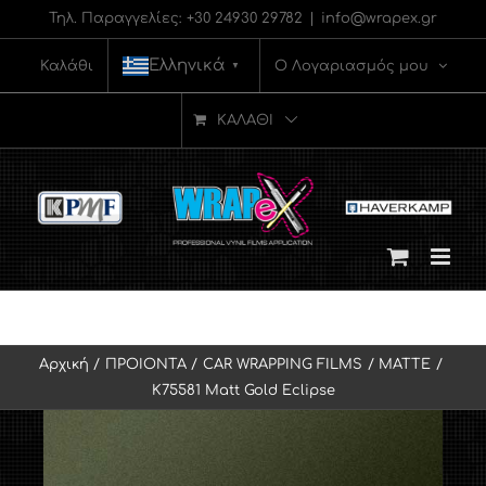
Μετάβαση
Τηλ. Παραγγελίες:
+30 24930 29782
|
info@wrapex.gr
στο
Ελληνικά
Καλάθι
Ο Λογαριασμός μου
▼
περιεχόμενο
ΚΑΛΆΘΙ
Αρχική
ΠΡΟΙΟΝΤΑ
CAR WRAPPING FILMS
MATTE
K75581 Matt Gold Eclipse