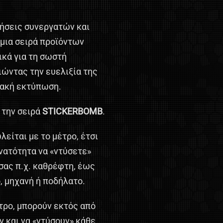
τήσεις συνεργατών και
μια σειρά προϊόντων
κά για τη σωστή
ώντας την ευελιξία της
ιακή εκτύπωση.
 την σειρά
STICKERBOMB
.
είται με το μέτρο, έτσι
υνατότητα να «ντύσετε»
σας π.χ. καθρέφτη, έως
, μηχανή ή ποδήλατο.
τρο, μπορούν εκτός από
 και να «ντύσουν» κάθε