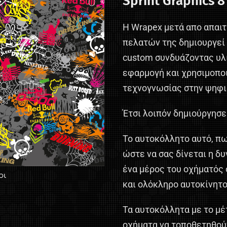
Sprint Graphics 8
Η Wrapex μετά απο απαι
πελατών της δημιουργεί 
custom συνδυάζοντας υλι
εφαρμογή και χρησιμοποι
τεχνογνωσίας στην ψηφ
Έτσι λοιπόν δημιούργησε
Το αυτοκόλλητο αυτό, πωλ
ώστε να σας δίνεται η δ
ένα μέρος του οχήματός 
οι
και ολόκληρο αυτοκίνητο
Τα αυτοκόλλητα με το μέ
οχήματα να τοποθετηθούν