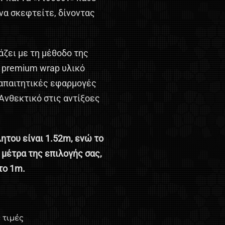
να σκεφτείτε, δίνοντας
ζει με τη μέθοδο της
premium wrap υλικό
 απαιτητικές εφαρμογές
Ανθεκτικό στις αντίξοες
ητου είναι 1.52
m
, ενώ το
μέτρα της επιλογής σας,
το 1
m
.
 τιμές