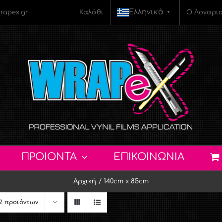
Ελληνικά
rapex.gr
Καλάθι
Ο Λογαρι
▼
ΠΡΟΙΟΝΤΑ
ΕΠΙΚΟΙΝΩΝΙΑ
Αρχική
140cm x 85cm
2 προϊόντων